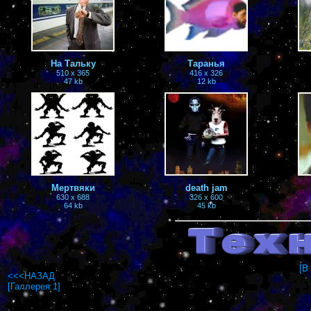
На Тальку
Таранья
510 x 365
416 x 326
47 kb
12 kb
Мертвяки
death jam
630 x 688
326 x 600
64 kb
45 kb
[В
<<<НАЗАД
[Галлерея 1]