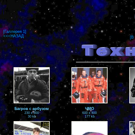
[Галлерея 1]
<<<НАЗАД
[В
Багров с арбузом
ЧМО
230 x 300
600 x 400
30 kb
177 kb